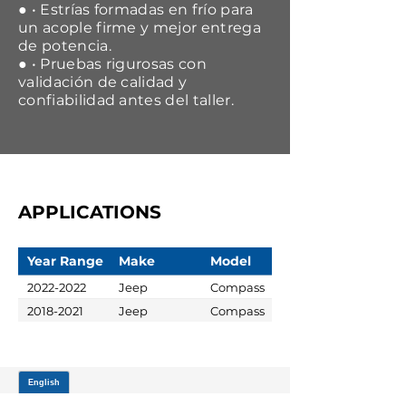
● • Estrías formadas en frío para
un acople firme y mejor entrega
de potencia.
● • Pruebas rigurosas con
validación de calidad y
confiabilidad antes del taller.
APPLICATIONS
Year Range
Make
Model
2022-2022
Jeep
Compass
2018-2021
Jeep
Compass