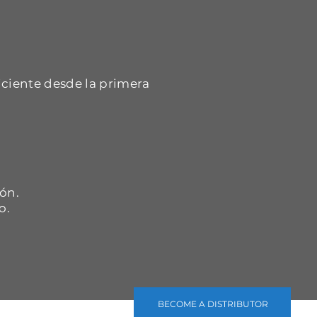
iciente desde la primera
.
ón.
o.
BECOME A DISTRIBUTOR