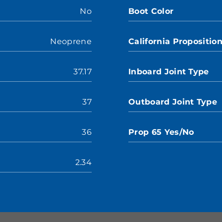
No
Boot Color
Neoprene
California Propositio
37.17
Inboard Joint Type
37
Outboard Joint Type
36
Prop 65 Yes/No
2.34