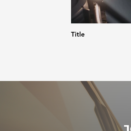
Title
J