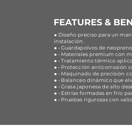
FEATURES & BEN
● Diseño preciso para un mane
instalación.
● • Guardapolvos de neopreno 
● • Materiales premium con ma
● • Tratamiento térmico aplica
● • Protección anticorrosión
● • Maquinado de precisión co
● • Balanceo dinámico que eli
● • Grasa japonesa de alto d
● • Estrías formadas en frío p
● • Pruebas rigurosas con vali