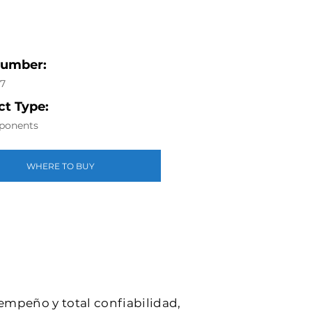
Number:
7
t Type:
ponents
WHERE TO BUY
sempeño y total confiabilidad,