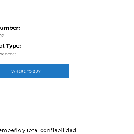
Number:
02
t Type:
ponents
WHERE TO BUY
sempeño y total confiabilidad,