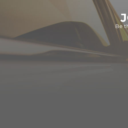
J
Be t