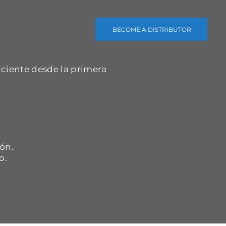
BECOME A DISTRIBUTOR
iciente desde la primera
.
ón.
o.