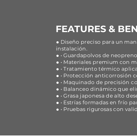
FEATURES & BEN
● Diseño preciso para un mane
instalación.
● • Guardapolvos de neopreno 
● • Materiales premium con ma
● • Tratamiento térmico aplica
● • Protección anticorrosión
● • Maquinado de precisión co
● • Balanceo dinámico que eli
● • Grasa japonesa de alto d
● • Estrías formadas en frío p
● • Pruebas rigurosas con vali