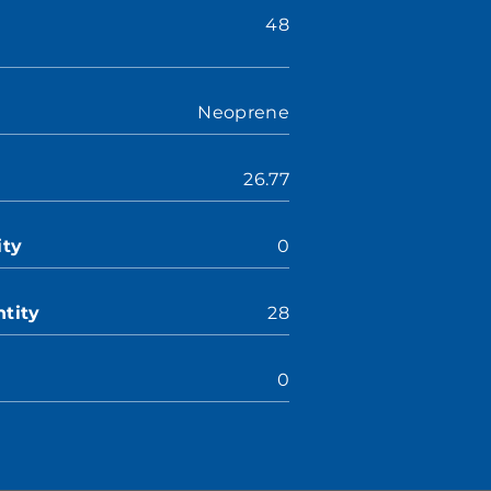
48
Neoprene
26.77
ity
0
tity
28
0