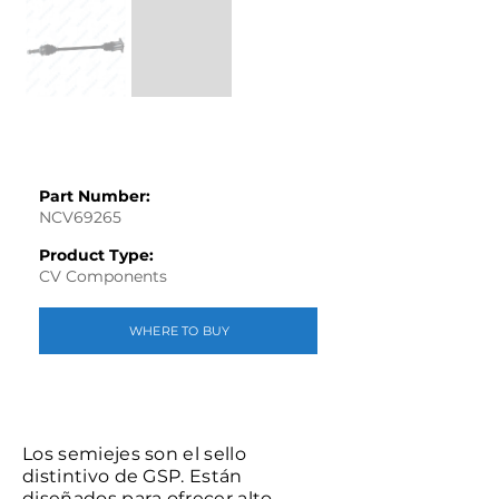
Part Number:
NCV69265
Product Type:
CV Components
WHERE TO BUY
Los semiejes son el sello
distintivo de GSP. Están
diseñados para ofrecer alto