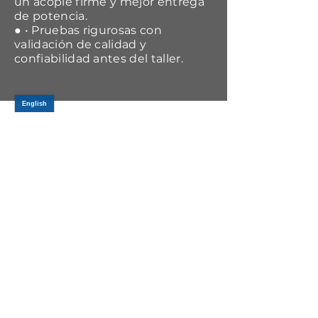
un acople firme y mejor entrega
de potencia.
● • Pruebas rigurosas con
validación de calidad y
confiabilidad antes del taller.
APPLICATIONS
Year Range
Make
Model
2018-2022
Lexus
RX450hL
JOIN OUR MAILING LIST