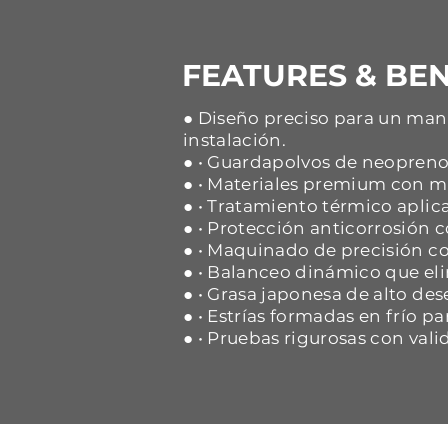
FEATURES & BEN
● Diseño preciso para un mane
instalación.
● • Guardapolvos de neopreno 
● • Materiales premium con ma
● • Tratamiento térmico aplica
● • Protección anticorrosión
● • Maquinado de precisión co
● • Balanceo dinámico que eli
● • Grasa japonesa de alto d
● • Estrías formadas en frío p
● • Pruebas rigurosas con vali