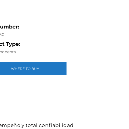
Number:
60
t Type:
ponents
WHERE TO BUY
sempeño y total confiabilidad,