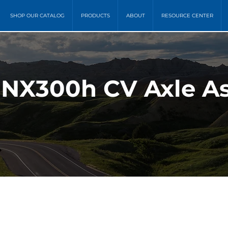
SHOP OUR CATALOG
PRODUCTS
ABOUT
RESOURCE CENTER
s NX300h CV Axle A