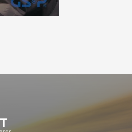
ST
ases.