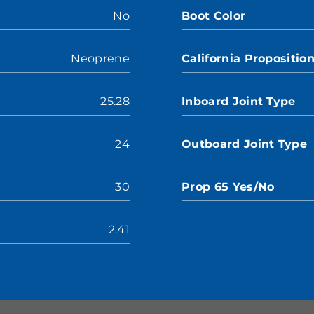
No
Boot Color
Neoprene
California Propositio
25.28
Inboard Joint Type
24
Outboard Joint Type
30
Prop 65 Yes/No
2.41