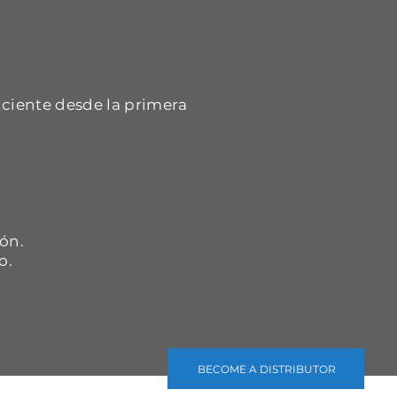
iciente desde la primera
.
ón.
o.
BECOME A DISTRIBUTOR