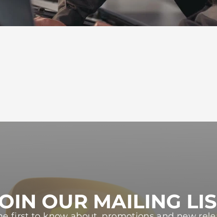
OIN OUR MAILING LI
he first to know about, promotions and new rele