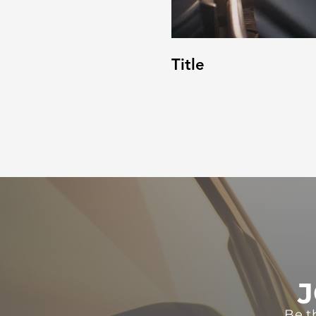
Title
J
Be t