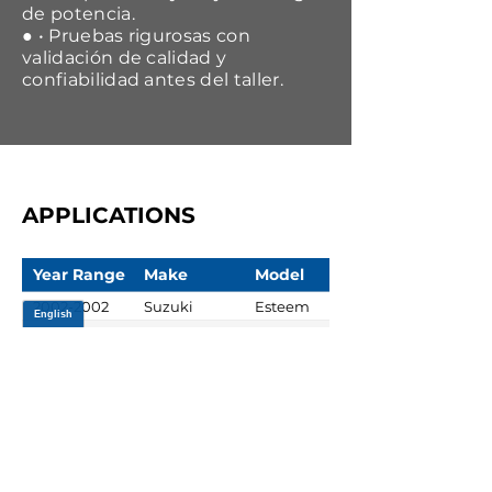
de potencia.
● • Pruebas rigurosas con
validación de calidad y
confiabilidad antes del taller.
APPLICATIONS
Year Range
Make
Model
2002-2002
Suzuki
Esteem
2001-2001
Suzuki
Esteem
1999-2000
Suzuki
Esteem