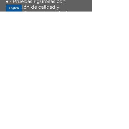
● • Pruebas rigurosas con
validación de calidad y
confiabilidad antes del taller.
APPLICATIONS
Year Range
Make
Model