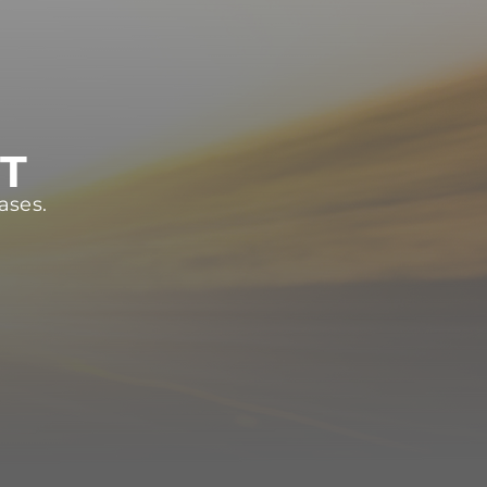
ST
ases.