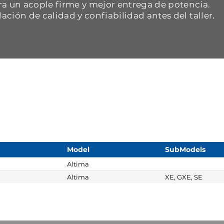
ara un acople firme y mejor entrega de potencia.
dación de calidad y confiabilidad antes del taller.
Model
SubModels
Altima
Altima
XE, GXE, SE