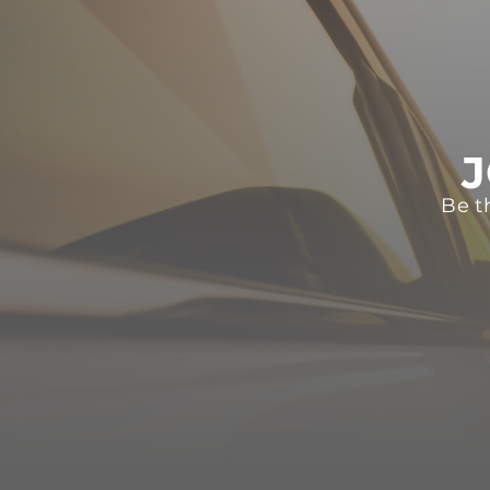
J
Be t