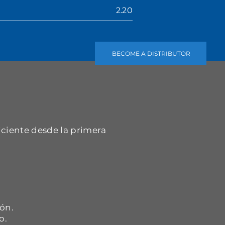
2.20
BECOME A DISTRIBUTOR
iciente desde la primera
.
ón.
o.