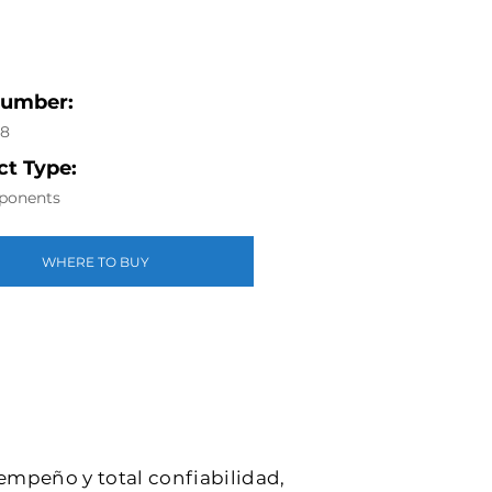
Number:
18
t Type:
ponents
WHERE TO BUY
sempeño y total confiabilidad,