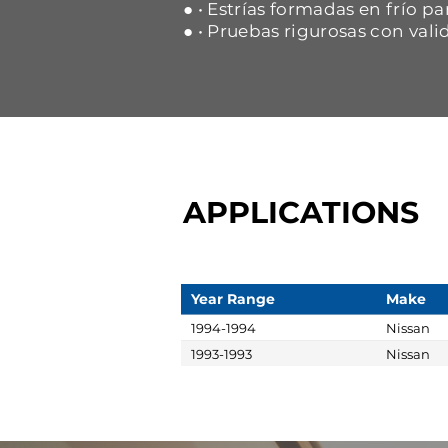
● • Estrías formadas en frío p
● • Pruebas rigurosas con vali
APPLICATIONS
Year Range
Make
1994-1994
Nissan
1993-1993
Nissan