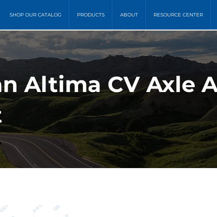
SHOP OUR CATALOG
PRODUCTS
ABOUT
RESOURCE CENTER
an Altima CV Axle 
t