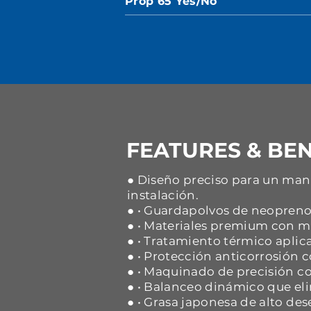
Prop 65 Yes/No
FEATURES & BEN
● Diseño preciso para un mane
instalación.
● • Guardapolvos de neopreno 
● • Materiales premium con ma
● • Tratamiento térmico aplica
● • Protección anticorrosión
● • Maquinado de precisión co
● • Balanceo dinámico que eli
● • Grasa japonesa de alto d