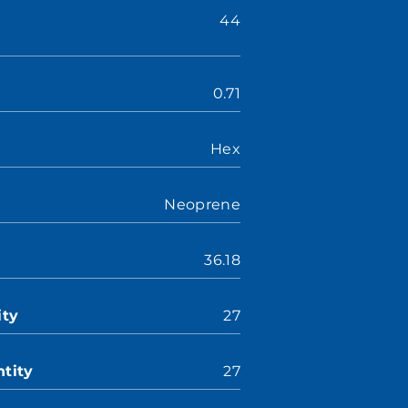
44
0.71
Hex
Neoprene
36.18
ity
27
tity
27