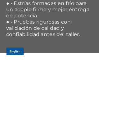
● • Estrías formadas en frío para
un acople firme y mejor entrega
de potencia.
● • Pruebas rigurosas con
validación de calidad y
confiabilidad antes del taller.
APPLICATIONS
Year Range
Make
Model
2017-2019
Nissan
Sentra