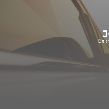
J
Be t