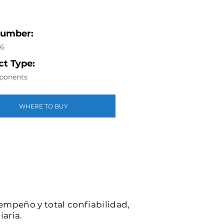
Number:
36
t Type:
ponents
WHERE TO BUY
sempeño y total confiabilidad,
iaria.