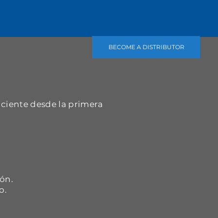
BECOME A DISTRIBUTOR
iciente desde la primera
.
ón.
o.