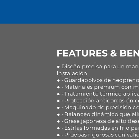
FEATURES & BEN
● Diseño preciso para un mane
instalación.
● • Guardapolvos de neopreno 
● • Materiales premium con ma
● • Tratamiento térmico aplica
● • Protección anticorrosión
● • Maquinado de precisión co
● • Balanceo dinámico que eli
● • Grasa japonesa de alto d
● • Estrías formadas en frío p
● • Pruebas rigurosas con vali