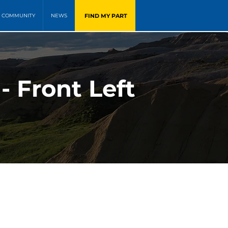
FIND MY PART
COMMUNITY
NEWS
- Front Left