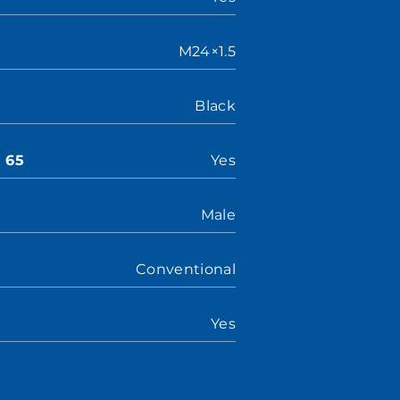
M24×1.5
Black
n 65
Yes
Male
Conventional
Yes