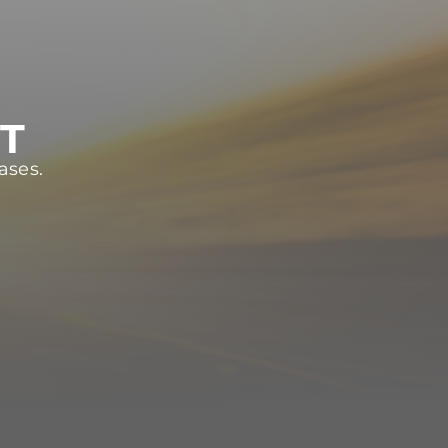
ST
ases.