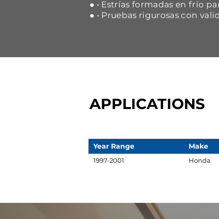
● • Estrías formadas en frío p
● • Pruebas rigurosas con vali
APPLICATIONS
Year Range
Make
1997-2001
Honda