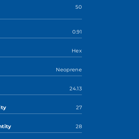
50
0.91
Hex
Neoprene
24.13
ity
27
tity
28