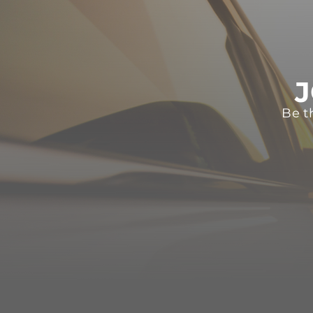
J
Be t