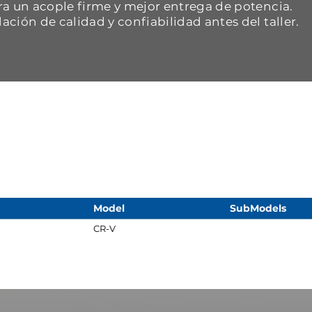
ara un acople firme y mejor entrega de potencia.
dación de calidad y confiabilidad antes del taller.
Model
SubModels
CR-V