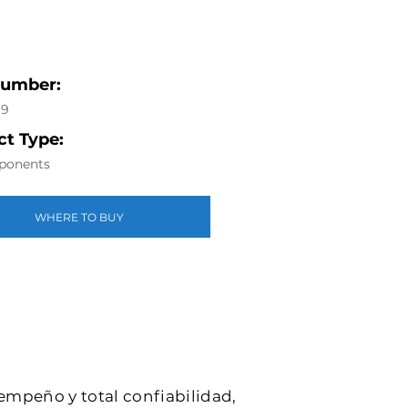
Number:
19
t Type:
ponents
WHERE TO BUY
sempeño y total confiabilidad,