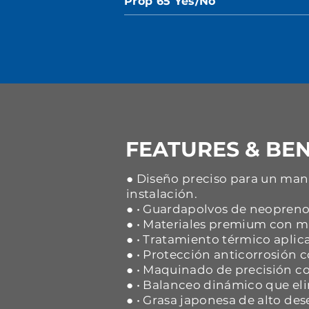
Prop 65 Yes/No
FEATURES & BEN
● Diseño preciso para un mane
instalación.
● • Guardapolvos de neopreno 
● • Materiales premium con ma
● • Tratamiento térmico aplica
● • Protección anticorrosión
● • Maquinado de precisión co
● • Balanceo dinámico que eli
● • Grasa japonesa de alto d