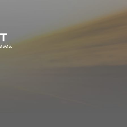
ST
ases.