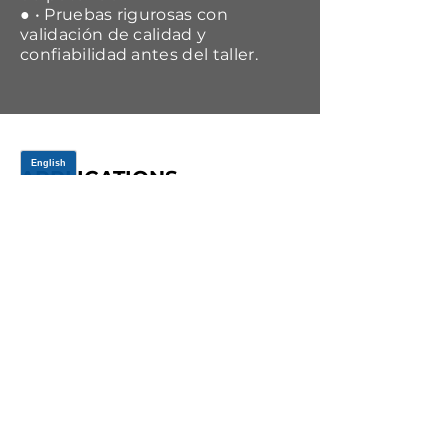
● • Pruebas rigurosas con
validación de calidad y
confiabilidad antes del taller.
APPLICATIONS
Year Range
Make
Model