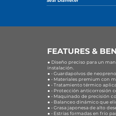
Seal Diameter
FEATURES & BEN
● Diseño preciso para un mane
instalación.
● • Guardapolvos de neopreno 
● • Materiales premium con ma
● • Tratamiento térmico aplica
● • Protección anticorrosión
● • Maquinado de precisión co
● • Balanceo dinámico que eli
● • Grasa japonesa de alto d
● • Estrías formadas en frío p