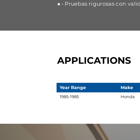
● • Pruebas rigurosas con vali
APPLICATIONS
Year Range
Make
1985-1985
Honda