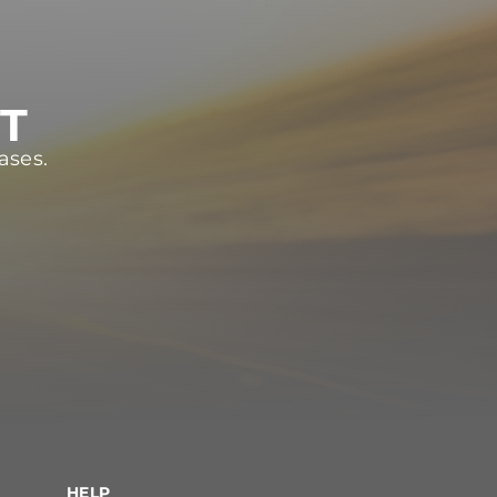
ST
ases.
HELP