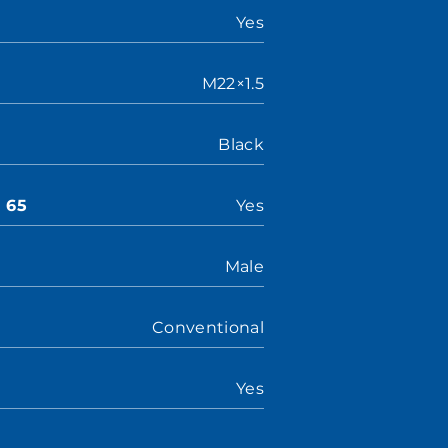
Yes
M22×1.5
Black
n 65
Yes
Male
Conventional
Yes