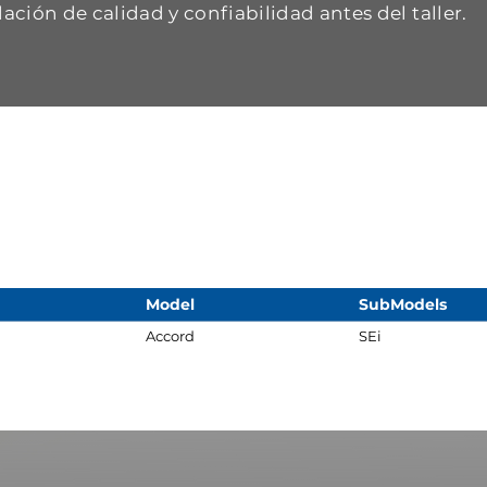
dación de calidad y confiabilidad antes del taller.
Model
SubModels
Accord
SEi