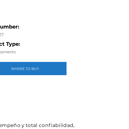
Number:
27
t Type:
ponents
WHERE TO BUY
sempeño y total confiabilidad,