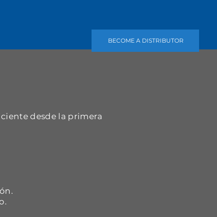
BECOME A DISTRIBUTOR
iciente desde la primera
.
ón.
o.