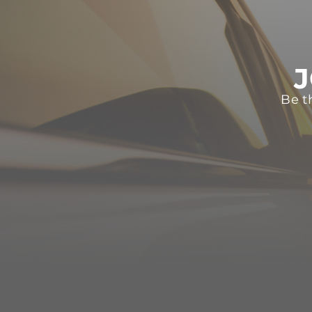
J
Be t