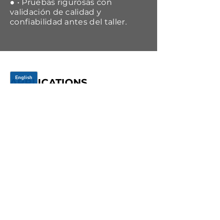
● • Pruebas rigurosas con
validación de calidad y
confiabilidad antes del taller.
APPLICATIONS
Year Range
Make
Model
2001-2002
Saturn
L100
2001-2003
Saturn
L200
2001-2005
Saturn
L300
2001-2003
Saturn
LW200
2001-2003
Saturn
LW300
2000-2000
Saturn
LS1
2000-2000
Saturn
LS2
2000-2000
Saturn
LW1