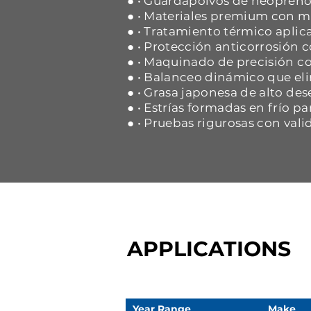
● • Guardapolvos de neopreno 
● • Materiales premium con ma
● • Tratamiento térmico aplica
● • Protección anticorrosión
● • Maquinado de precisión co
● • Balanceo dinámico que eli
● • Grasa japonesa de alto d
● • Estrías formadas en frío p
● • Pruebas rigurosas con vali
APPLICATIONS
Year Range
Make