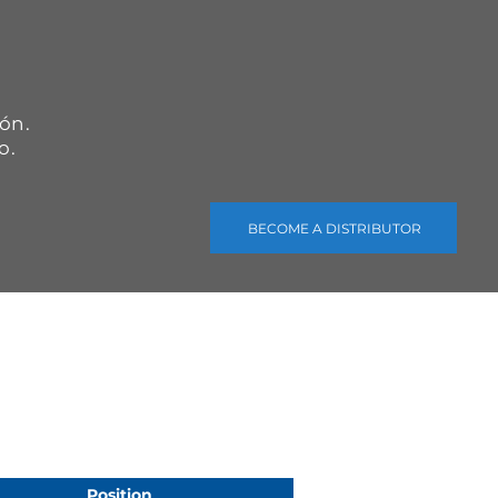
.
ón.
o.
BECOME A DISTRIBUTOR
Position