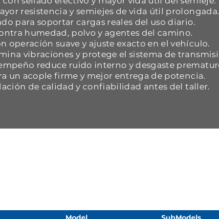
con sellado efectivo y mayor vida útil del semieje.
yor resistencia y semiejes de vida útil prolongada
do para soportar cargas reales del uso diario.
 contra humedad, polvo y agentes del camino.
n operación suave y ajuste exacto en el vehículo.
mina vibraciones y protege el sistema de transmisi
esempeño reduce ruido interno y desgaste prematur
ara un acople firme y mejor entrega de potencia.
dación de calidad y confiabilidad antes del taller.
Model
SubModels