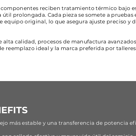
os componentes reciben tratamiento térmico bajo e
a útil prolongada. Cada pieza se somete a pruebas 
de equipo original, lo que asegura ajuste preciso 
e alta calidad, procesos de manufactura avanzados 
e reemplazo ideal y la marca preferida por tallere
EFITS
jo más estable y una transferencia de potencia ef