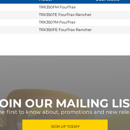
TRX350FM FourTrax
Rancher 4X4
TRX350TE FourTrax Rancher
ES
TRX350TM FourTrax
Rancher
TRX350FE FourTrax Rancher
4x4 ES
OIN OUR MAILING LI
he first to know about, promotions and new rele
SIGN UP TODAY