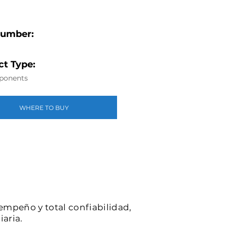
Number:
t Type:
ponents
WHERE TO BUY
sempeño y total confiabilidad,
iaria.