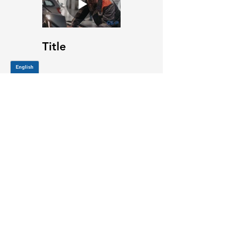
Title
JOIN OUR MAILING LIST
Be the first to know about,
promotions and new releases.
SIGN UP TODAY