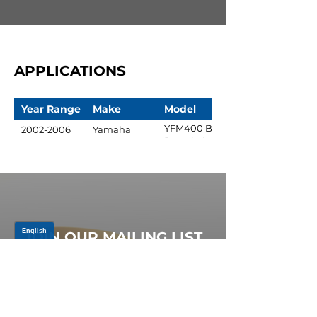
APPLICATIONS
Year Range
Make
Model
YFM400 Big
2002-2006
Yamaha
Bear 4x4
JOIN OUR MAILING LIST
Be the first to know about,
promotions and new releases.
SIGN UP TODAY