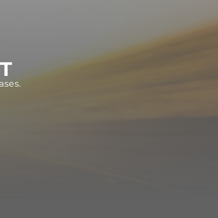
ST
ases.