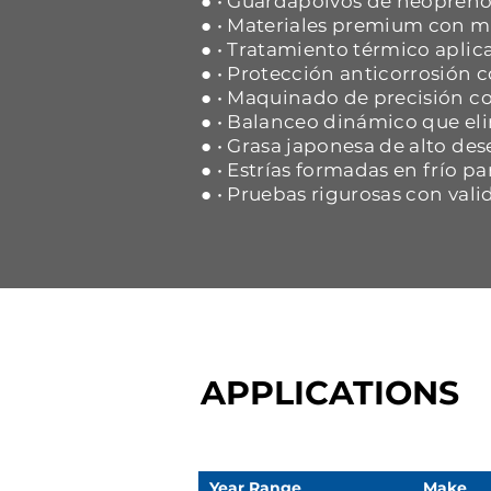
● • Guardapolvos de neopreno 
● • Materiales premium con ma
● • Tratamiento térmico aplica
● • Protección anticorrosión
● • Maquinado de precisión co
● • Balanceo dinámico que eli
● • Grasa japonesa de alto d
● • Estrías formadas en frío p
● • Pruebas rigurosas con vali
APPLICATIONS
Year Range
Make