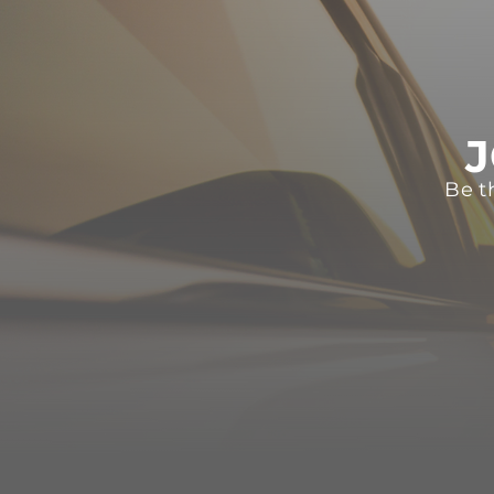
J
Be t