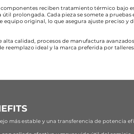
os componentes reciben tratamiento térmico bajo e
a útil prolongada. Cada pieza se somete a pruebas 
de equipo original, lo que asegura ajuste preciso 
e alta calidad, procesos de manufactura avanzados 
e reemplazo ideal y la marca preferida por tallere
EFITS
jo más estable y una transferencia de potencia ef