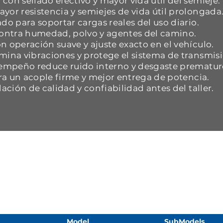
con sellado efectivo y mayor vida útil del semieje.
yor resistencia y semiejes de vida útil prolongada
do para soportar cargas reales del uso diario.
 contra humedad, polvo y agentes del camino.
n operación suave y ajuste exacto en el vehículo.
mina vibraciones y protege el sistema de transmisi
esempeño reduce ruido interno y desgaste prematur
ara un acople firme y mejor entrega de potencia.
dación de calidad y confiabilidad antes del taller.
Model
SubModels