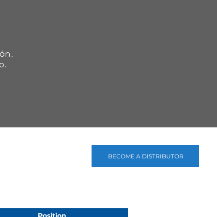
.
ón.
o.
BECOME A DISTRIBUTOR
Position