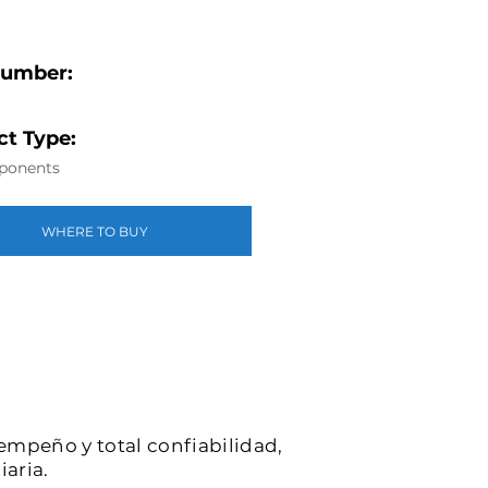
Number:
t Type:
ponents
WHERE TO BUY
sempeño y total confiabilidad,
iaria.