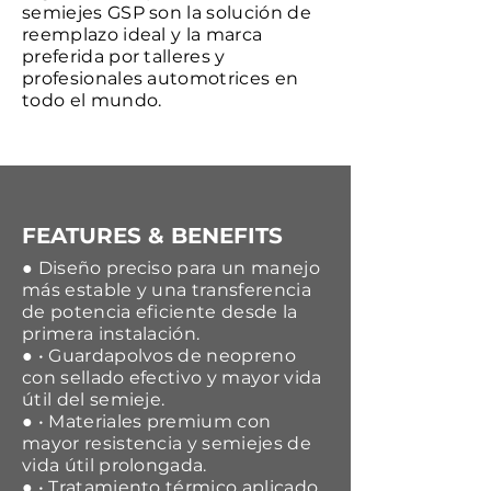
semiejes GSP son la solución de
reemplazo ideal y la marca
preferida por talleres y
profesionales automotrices en
todo el mundo.
FEATURES & BENEFITS
● Diseño preciso para un manejo
más estable y una transferencia
de potencia eficiente desde la
primera instalación.
● • Guardapolvos de neopreno
con sellado efectivo y mayor vida
útil del semieje.
● • Materiales premium con
mayor resistencia y semiejes de
vida útil prolongada.
● • Tratamiento térmico aplicado