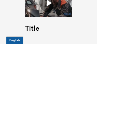
Title
JOIN OUR MAILING LIST
Be the first to know about,
promotions and new releases.
SIGN UP TODAY