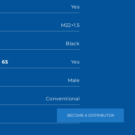
Yes
M22×1.5
Black
n 65
Yes
Male
Conventional
BECOME A DISTRIBUTOR
Yes