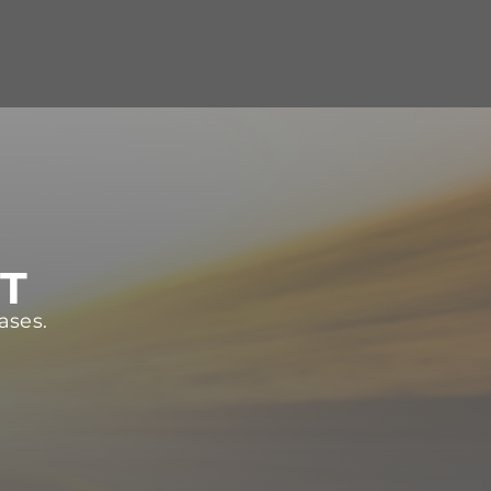
ST
ases.