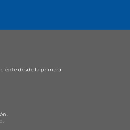
iciente desde la primera
.
ón.
o.