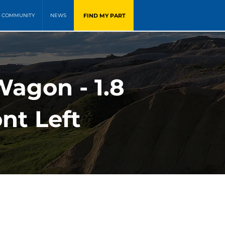
FIND MY PART
COMMUNITY
NEWS
Wagon - 1.8
nt Left