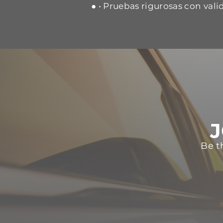
● • Pruebas rigurosas con vali
J
Be t