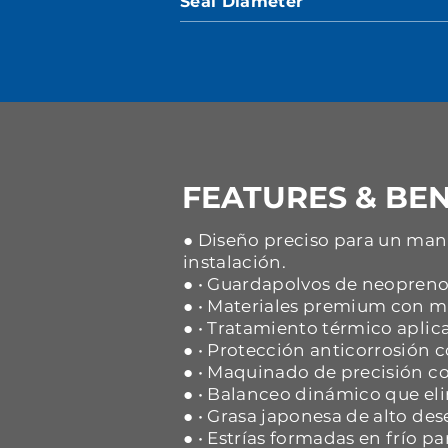
Seal Diameter
FEATURES & BEN
● Diseño preciso para un mane
instalación.
● • Guardapolvos de neopreno 
● • Materiales premium con ma
● • Tratamiento térmico aplica
● • Protección anticorrosión
● • Maquinado de precisión co
● • Balanceo dinámico que eli
● • Grasa japonesa de alto d
● • Estrías formadas en frío p