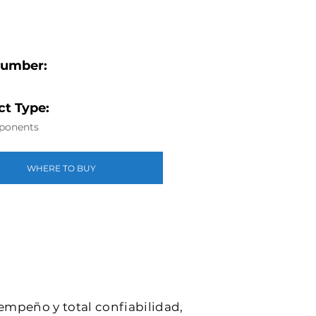
Number:
t Type:
ponents
WHERE TO BUY
sempeño y total confiabilidad,