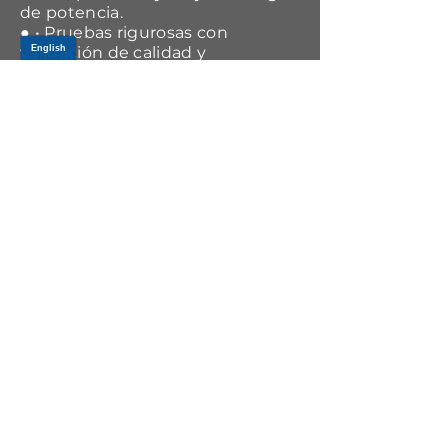
de potencia.
● • Pruebas rigurosas con
validación de calidad y
confiabilidad antes del taller.
APPLICATIONS
Year Range
Make
Model
2000-2000
Mazda
Millenia
1996-2000
Mazda
Millenia
1995-1995
Mazda
Millenia