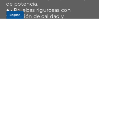
de potencia.
● • Pruebas rigurosas con
validación de calidad y
confiabilidad antes del taller.
APPLICATIONS
Year Range
Make
Model
1998-2002
Lincoln
Continental
1997-1997
Lincoln
Continental
1995-1996
Lincoln
Continental