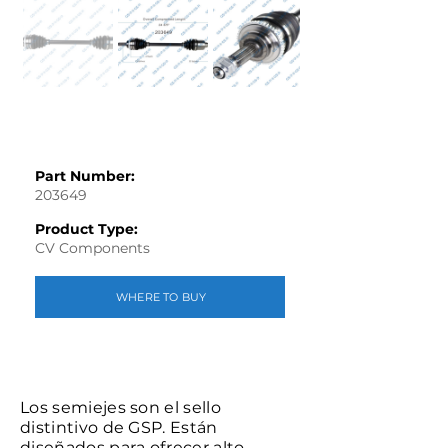
Part Number:
203649
Product Type:
CV Components
WHERE TO BUY
Los semiejes son el sello
distintivo de GSP. Están
diseñados para ofrecer alto