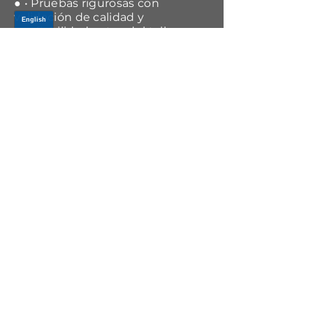
● • Pruebas rigurosas con
validación de calidad y
confiabilidad antes del taller.
APPLICATIONS
Year Range
Make
Model