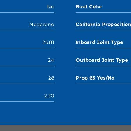
No
Boot Color
Neoprene
California Propositio
26.81
Inboard Joint Type
24
Outboard Joint Type
28
Prop 65 Yes/No
2.30