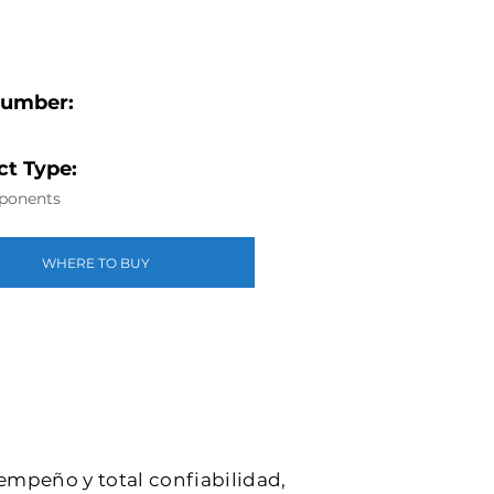
Number:
t Type:
ponents
WHERE TO BUY
sempeño y total confiabilidad,