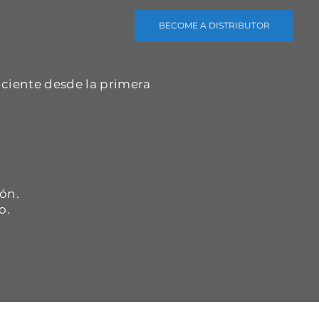
BECOME A DISTRIBUTOR
iciente desde la primera
.
ón.
o.