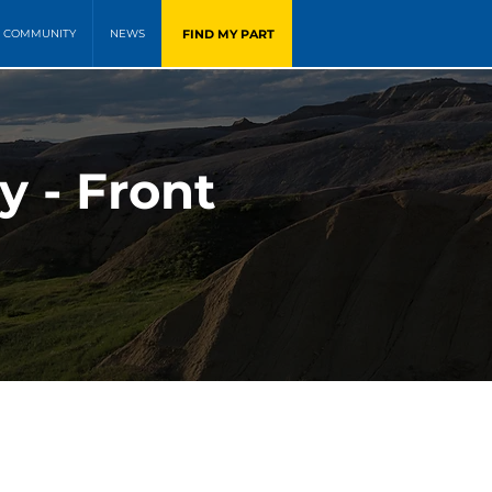
FIND MY PART
COMMUNITY
NEWS
y - Front