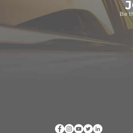
J
Be t