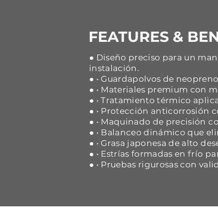
FEATURES & BEN
● Diseño preciso para un mane
instalación.
● • Guardapolvos de neopreno 
● • Materiales premium con ma
● • Tratamiento térmico aplica
● • Protección anticorrosión
● • Maquinado de precisión co
● • Balanceo dinámico que eli
● • Grasa japonesa de alto d
● • Estrías formadas en frío p
● • Pruebas rigurosas con vali