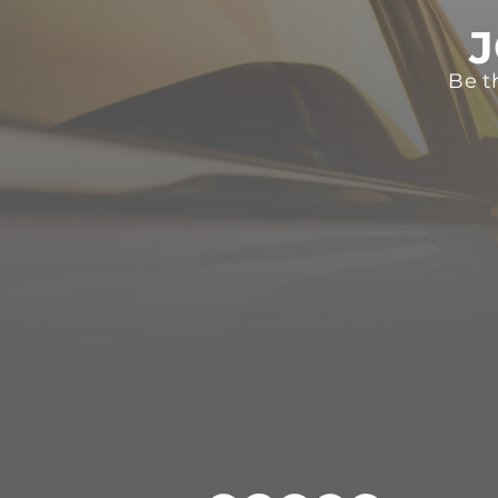
J
Be t