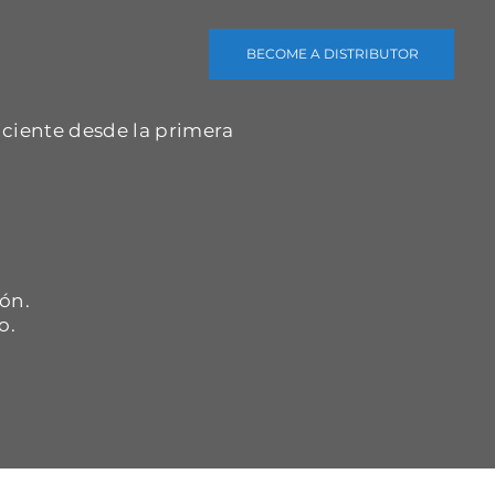
BECOME A DISTRIBUTOR
iciente desde la primera
.
ón.
o.