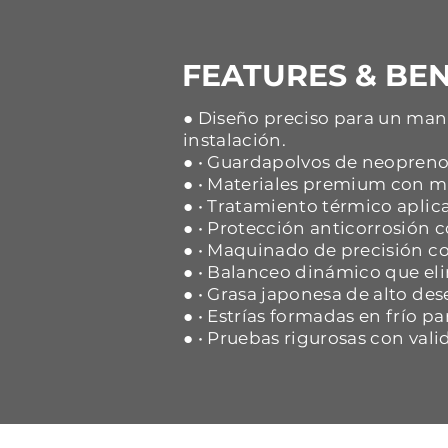
FEATURES & BEN
● Diseño preciso para un mane
instalación.
● • Guardapolvos de neopreno 
● • Materiales premium con ma
● • Tratamiento térmico aplica
● • Protección anticorrosión
● • Maquinado de precisión co
● • Balanceo dinámico que eli
● • Grasa japonesa de alto d
● • Estrías formadas en frío p
● • Pruebas rigurosas con vali