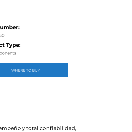
Number:
60
t Type:
ponents
WHERE TO BUY
sempeño y total confiabilidad,