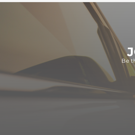
J
Be t