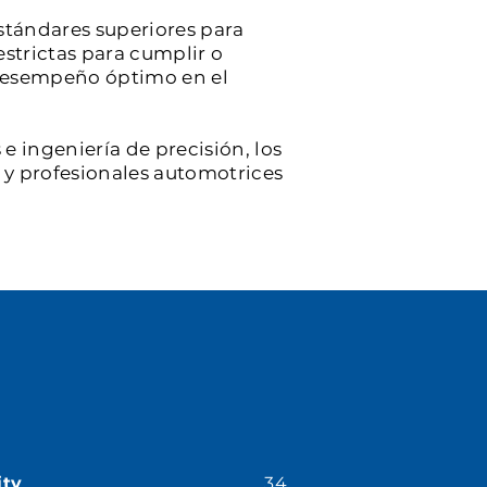
stándares superiores para
estrictas para cumplir o
y desempeño óptimo en el
e ingeniería de precisión, los
s y profesionales automotrices
ity
34