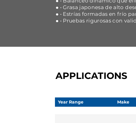
● • Balanceo dinámico que eli
● • Grasa japonesa de alto d
● • Estrías formadas en frío p
● • Pruebas rigurosas con vali
APPLICATIONS
Year Range
Make