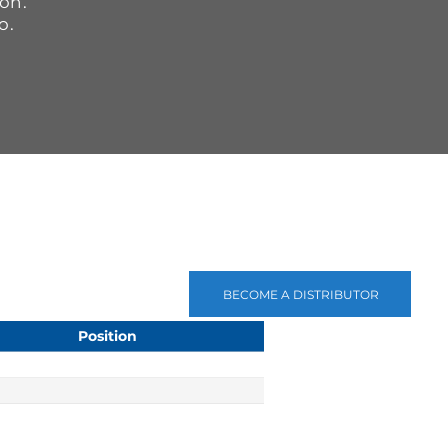
ón.
o.
BECOME A DISTRIBUTOR
Position