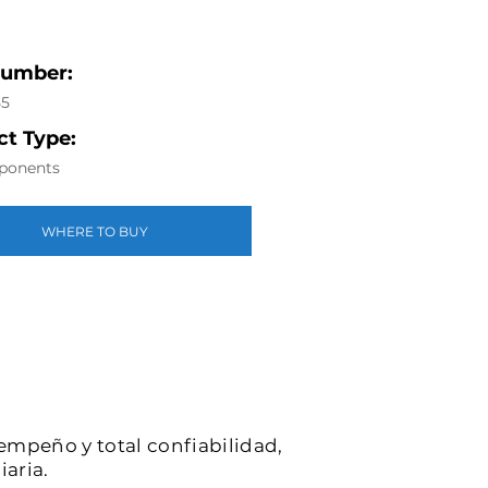
Number:
55
t Type:
ponents
WHERE TO BUY
sempeño y total confiabilidad,
iaria.