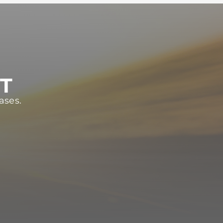
ST
ases.