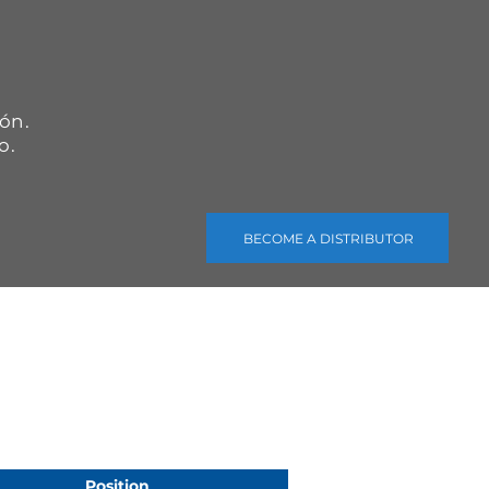
.
ón.
o.
BECOME A DISTRIBUTOR
Position