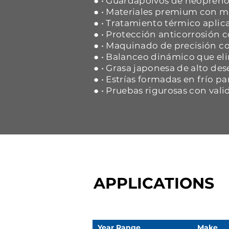
● • Guardapolvos de neopreno 
● • Materiales premium con ma
● • Tratamiento térmico aplica
● • Protección anticorrosión
● • Maquinado de precisión co
● • Balanceo dinámico que eli
● • Grasa japonesa de alto d
● • Estrías formadas en frío p
● • Pruebas rigurosas con vali
APPLICATIONS
Year Range
Make