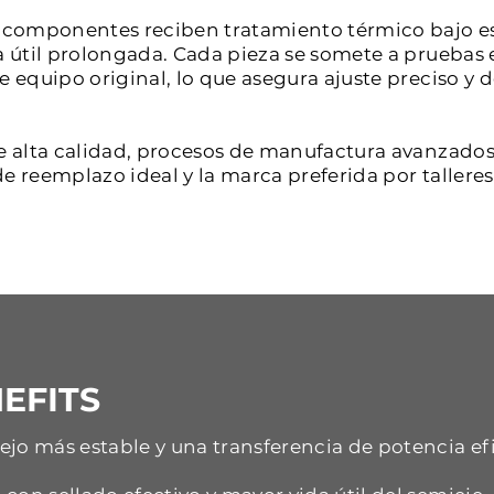
os componentes reciben tratamiento térmico bajo e
a útil prolongada. Cada pieza se somete a pruebas 
de equipo original, lo que asegura ajuste preciso 
e alta calidad, procesos de manufactura avanzados 
e reemplazo ideal y la marca preferida por tallere
EFITS
jo más estable y una transferencia de potencia ef