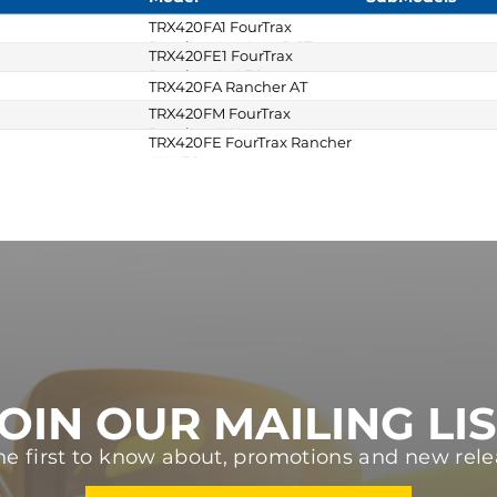
TRX420FA1 FourTrax
Rancher 4x4 Auto DCT
TRX420FE1 FourTrax
Rancher 4x4 ES
TRX420FA Rancher AT
TRX420FM FourTrax
Rancher 4X4
TRX420FE FourTrax Rancher
4X4 ES
OIN OUR MAILING LI
he first to know about, promotions and new rele