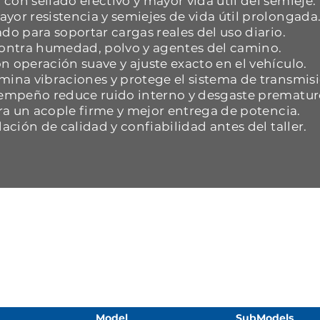
con sellado efectivo y mayor vida útil del semieje.
yor resistencia y semiejes de vida útil prolongada
do para soportar cargas reales del uso diario.
 contra humedad, polvo y agentes del camino.
n operación suave y ajuste exacto en el vehículo.
mina vibraciones y protege el sistema de transmisi
esempeño reduce ruido interno y desgaste prematur
ara un acople firme y mejor entrega de potencia.
dación de calidad y confiabilidad antes del taller.
Model
SubModels