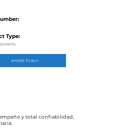
Number:
t Type:
ponents
WHERE TO BUY
sempeño y total confiabilidad,
iaria.