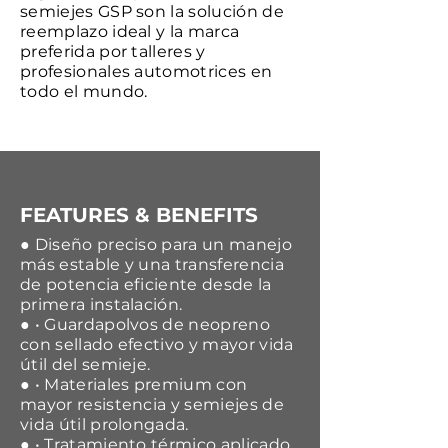
semiejes GSP son la solución de
reemplazo ideal y la marca
preferida por talleres y
profesionales automotrices en
todo el mundo.
FEATURES & BENEFITS
● Diseño preciso para un manejo
más estable y una transferencia
de potencia eficiente desde la
primera instalación.
● • Guardapolvos de neopreno
con sellado efectivo y mayor vida
útil del semieje.
● • Materiales premium con
mayor resistencia y semiejes de
vida útil prolongada.
● • Tratamiento térmico aplicado