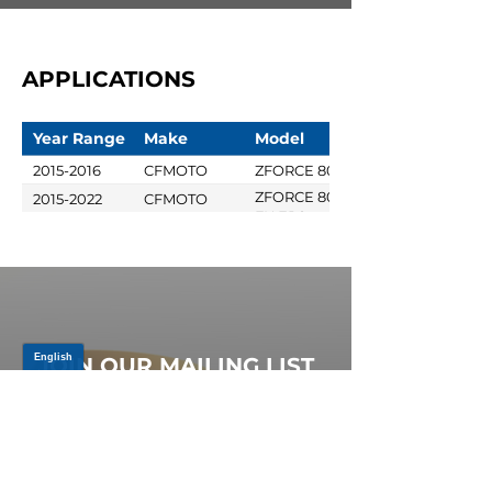
APPLICATIONS
Year Range
Make
Model
2015-2016
CFMOTO
ZFORCE 800
ZFORCE 800
2015-2022
CFMOTO
EX EPS
JOIN OUR MAILING LIST
Be the first to know about,
promotions and new releases.
SIGN UP TODAY