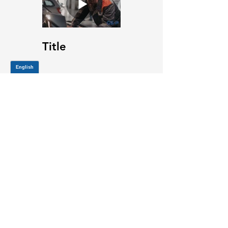
Title
JOIN OUR MAILING LIST
Be the first to know about,
promotions and new releases.
SIGN UP TODAY