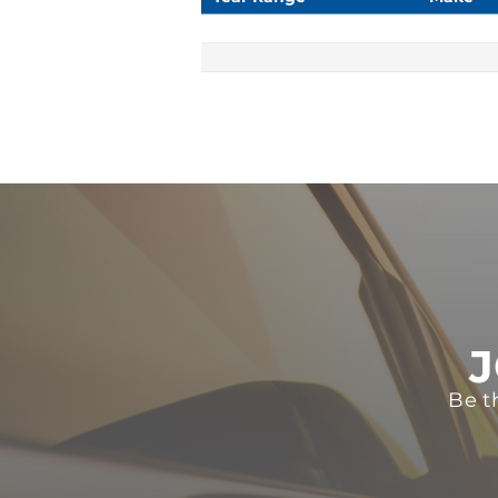
J
Be t