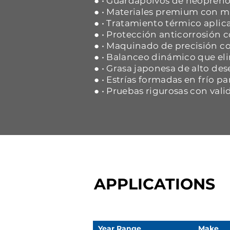
● • Guardapolvos de neopreno 
● • Materiales premium con ma
● • Tratamiento térmico aplica
● • Protección anticorrosión
● • Maquinado de precisión co
● • Balanceo dinámico que eli
● • Grasa japonesa de alto d
● • Estrías formadas en frío p
● • Pruebas rigurosas con vali
APPLICATIONS
Year Range
Make