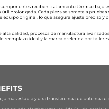
os componentes reciben tratamiento térmico bajo e
a útil prolongada. Cada pieza se somete a pruebas 
de equipo original, lo que asegura ajuste preciso 
e alta calidad, procesos de manufactura avanzados 
e reemplazo ideal y la marca preferida por tallere
EFITS
jo más estable y una transferencia de potencia ef