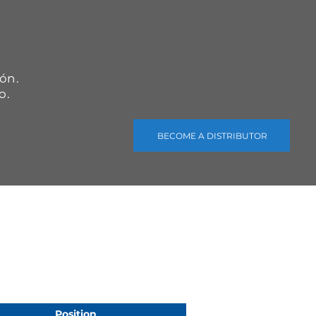
.
ón.
o.
BECOME A DISTRIBUTOR
Position