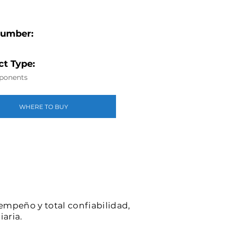
Number:
t Type:
ponents
WHERE TO BUY
sempeño y total confiabilidad,
iaria.