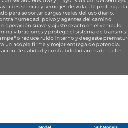
con sellado efectivo y mayor vida útil del semieje.
yor resistencia y semiejes de vida útil prolongada
do para soportar cargas reales del uso diario.
 contra humedad, polvo y agentes del camino.
n operación suave y ajuste exacto en el vehículo.
mina vibraciones y protege el sistema de transmisi
esempeño reduce ruido interno y desgaste prematur
ara un acople firme y mejor entrega de potencia.
dación de calidad y confiabilidad antes del taller.
Model
SubModels