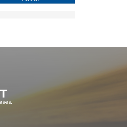
ST
ases.