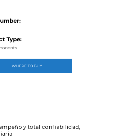
Number:
t Type:
ponents
WHERE TO BUY
sempeño y total confiabilidad,
iaria.