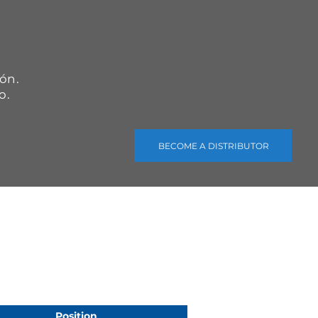
.
ón.
o.
BECOME A DISTRIBUTOR
Position