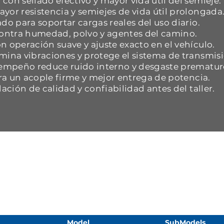
con sellado efectivo y mayor vida útil del semieje.
yor resistencia y semiejes de vida útil prolongada
do para soportar cargas reales del uso diario.
 contra humedad, polvo y agentes del camino.
n operación suave y ajuste exacto en el vehículo.
mina vibraciones y protege el sistema de transmisi
esempeño reduce ruido interno y desgaste prematur
ara un acople firme y mejor entrega de potencia.
dación de calidad y confiabilidad antes del taller.
Model
SubModels