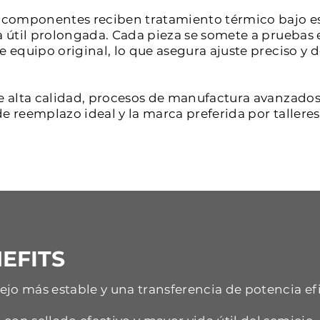
os componentes reciben tratamiento térmico bajo e
a útil prolongada. Cada pieza se somete a pruebas 
de equipo original, lo que asegura ajuste preciso 
e alta calidad, procesos de manufactura avanzados 
e reemplazo ideal y la marca preferida por tallere
EFITS
jo más estable y una transferencia de potencia ef