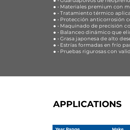
● • Guardapolvos de neopreno 
● • Materiales premium con ma
● • Tratamiento térmico aplica
● • Protección anticorrosión
● • Maquinado de precisión co
● • Balanceo dinámico que eli
● • Grasa japonesa de alto d
● • Estrías formadas en frío p
● • Pruebas rigurosas con vali
APPLICATIONS
Year Range
Make