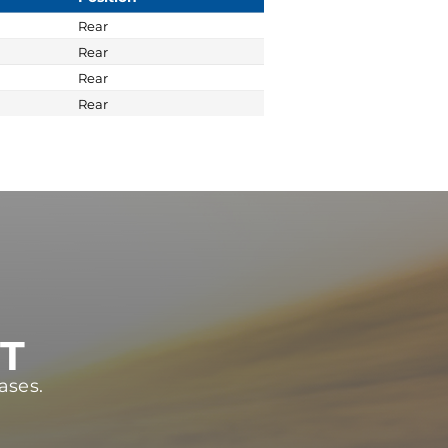
Rear
Rear
Rear
Rear
ST
ases.