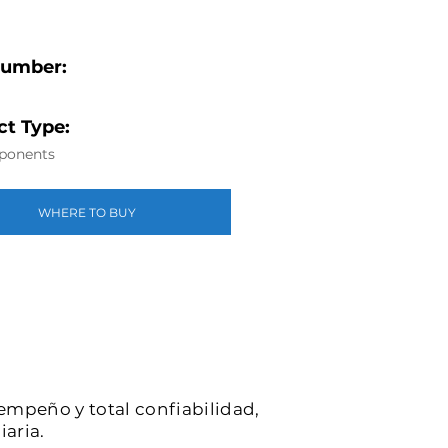
Number:
t Type:
ponents
WHERE TO BUY
sempeño y total confiabilidad,
iaria.