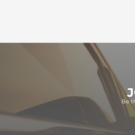
J
Be t