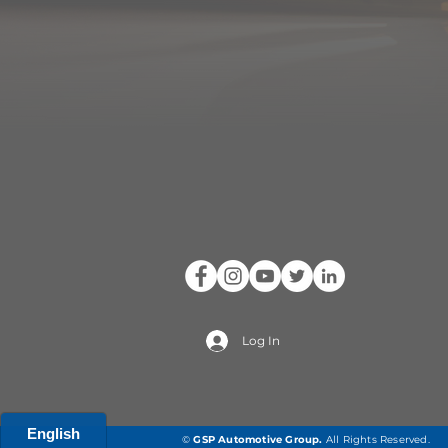
Log In
©
GSP Automotive Group
.
All Rights Reserved.