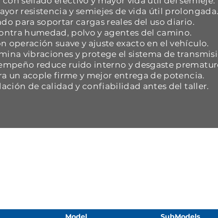
con sellado efectivo y mayor vida útil del semieje.
yor resistencia y semiejes de vida útil prolongada
do para soportar cargas reales del uso diario.
 contra humedad, polvo y agentes del camino.
n operación suave y ajuste exacto en el vehículo.
mina vibraciones y protege el sistema de transmisi
esempeño reduce ruido interno y desgaste prematur
ara un acople firme y mejor entrega de potencia.
dación de calidad y confiabilidad antes del taller.
Model
SubModels