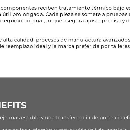
os componentes reciben tratamiento térmico bajo e
a útil prolongada. Cada pieza se somete a pruebas 
de equipo original, lo que asegura ajuste preciso 
e alta calidad, procesos de manufactura avanzados 
e reemplazo ideal y la marca preferida por tallere
EFITS
jo más estable y una transferencia de potencia ef