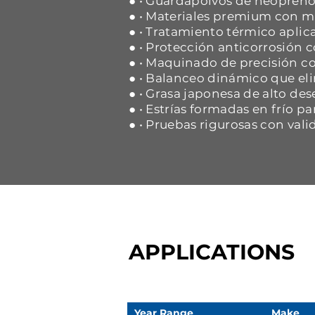
● • Guardapolvos de neopreno 
● • Materiales premium con ma
● • Tratamiento térmico aplica
● • Protección anticorrosión
● • Maquinado de precisión co
● • Balanceo dinámico que eli
● • Grasa japonesa de alto d
● • Estrías formadas en frío p
● • Pruebas rigurosas con vali
APPLICATIONS
Year Range
Make