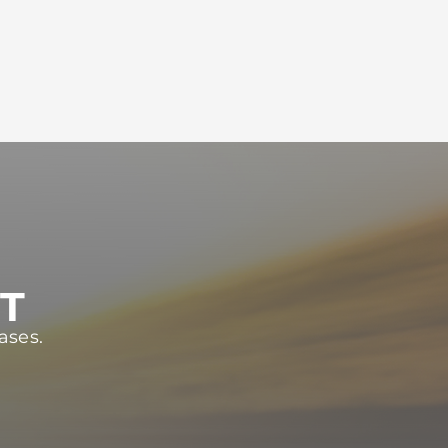
ST
ases.