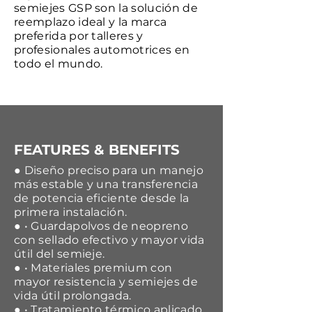
semiejes GSP son la solución de
reemplazo ideal y la marca
preferida por talleres y
profesionales automotrices en
todo el mundo.
FEATURES & BENEFITS
● Diseño preciso para un manejo
más estable y una transferencia
de potencia eficiente desde la
primera instalación.
● • Guardapolvos de neopreno
con sellado efectivo y mayor vida
útil del semieje.
● • Materiales premium con
mayor resistencia y semiejes de
vida útil prolongada.
● • Tratamiento térmico aplicado