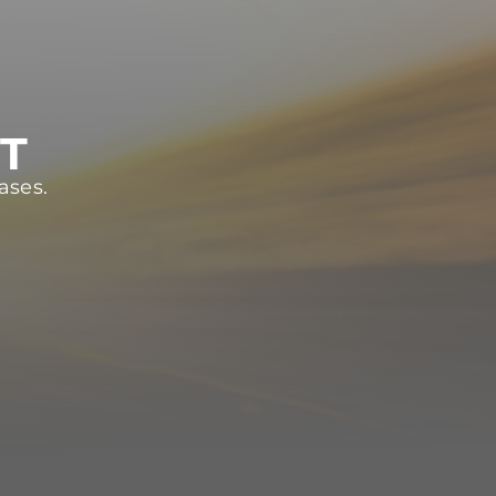
ST
ases.