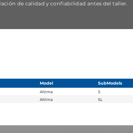
dación de calidad y confiabilidad antes del taller.
Model
SubModels
Altima
S
Altima
SL