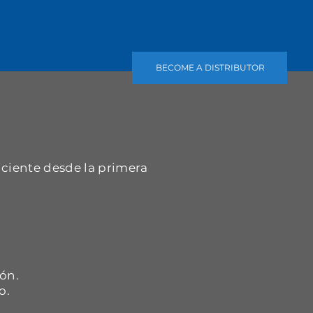
BECOME A DISTRIBUTOR
iciente desde la primera
.
ón.
o.