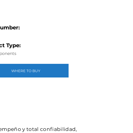
Number:
t Type:
ponents
WHERE TO BUY
sempeño y total confiabilidad,