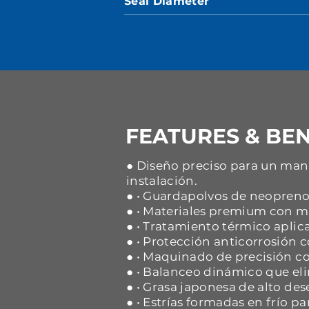
Seal Diameter
FEATURES & BEN
● Diseño preciso para un mane
instalación.
● • Guardapolvos de neopreno 
● • Materiales premium con ma
● • Tratamiento térmico aplica
● • Protección anticorrosión
● • Maquinado de precisión co
● • Balanceo dinámico que eli
● • Grasa japonesa de alto d
● • Estrías formadas en frío p