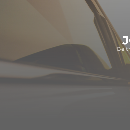
J
Be t