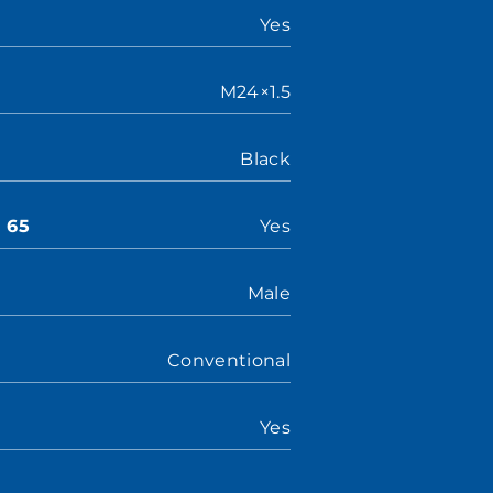
Yes
M24×1.5
Black
n 65
Yes
Male
Conventional
Yes