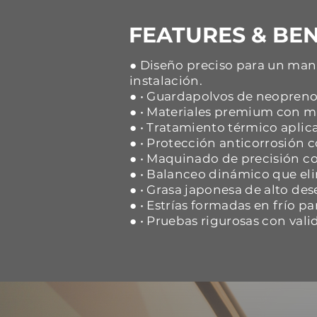
FEATURES & BEN
● Diseño preciso para un mane
instalación.
● • Guardapolvos de neopreno 
● • Materiales premium con ma
● • Tratamiento térmico aplica
● • Protección anticorrosión
● • Maquinado de precisión co
● • Balanceo dinámico que eli
● • Grasa japonesa de alto d
● • Estrías formadas en frío p
● • Pruebas rigurosas con vali