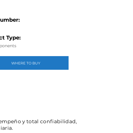
Number:
t Type:
ponents
WHERE TO BUY
sempeño y total confiabilidad,
iaria.