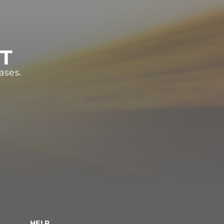
ST
ases.
HELP