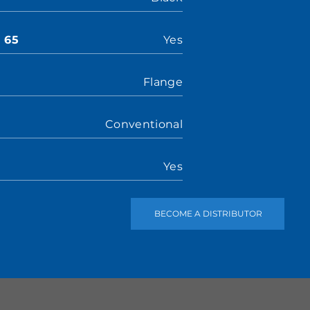
n 65
Yes
Flange
Conventional
Yes
BECOME A DISTRIBUTOR