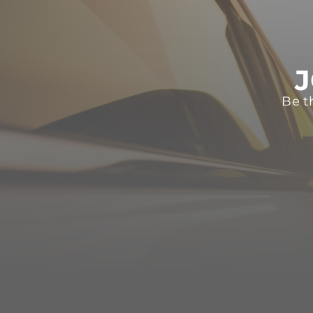
J
Be t