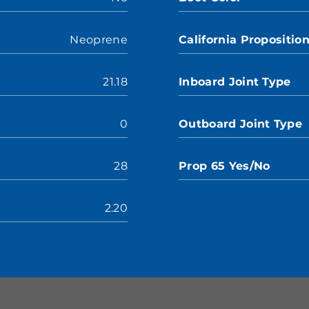
Neoprene
California Propositio
21.18
Inboard Joint Type
0
Outboard Joint Type
28
Prop 65 Yes/No
2.20