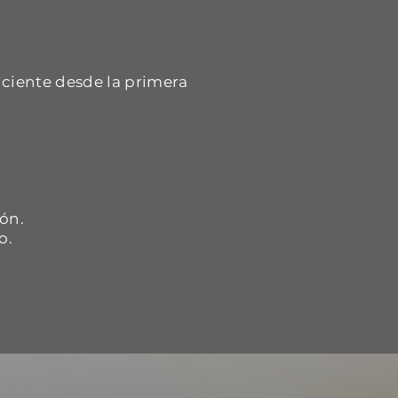
iciente desde la primera
.
ón.
o.