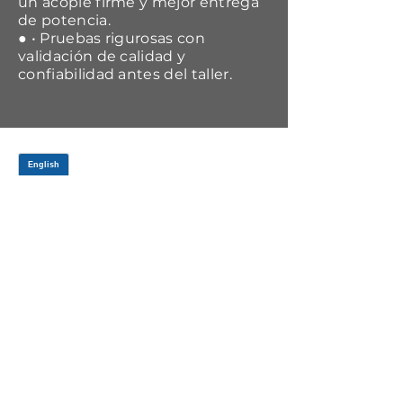
un acople firme y mejor entrega
de potencia.
● • Pruebas rigurosas con
validación de calidad y
confiabilidad antes del taller.
APPLICATIONS
Year Range
Make
Model