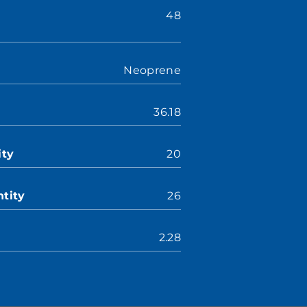
48
Neoprene
36.18
ity
20
tity
26
2.28