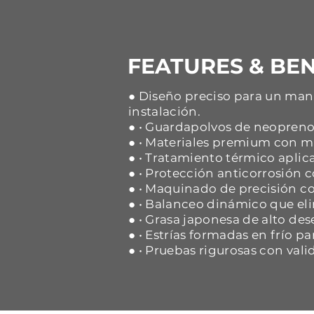
FEATURES & BEN
● Diseño preciso para un mane
instalación.
● • Guardapolvos de neopreno 
● • Materiales premium con ma
● • Tratamiento térmico aplica
● • Protección anticorrosión
● • Maquinado de precisión co
● • Balanceo dinámico que eli
● • Grasa japonesa de alto d
● • Estrías formadas en frío p
● • Pruebas rigurosas con vali