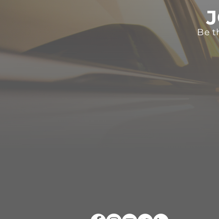
J
Be t