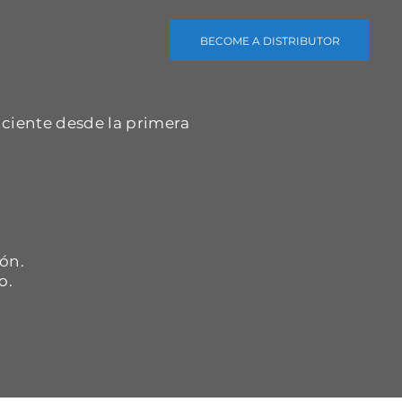
BECOME A DISTRIBUTOR
iciente desde la primera
.
ón.
o.