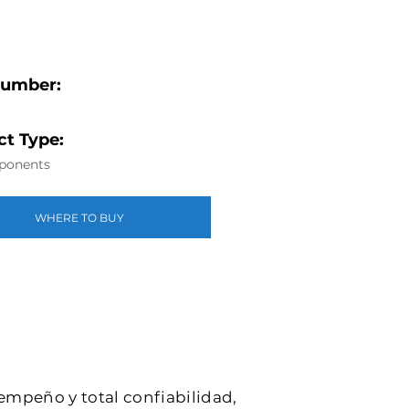
Number:
t Type:
ponents
WHERE TO BUY
sempeño y total confiabilidad,